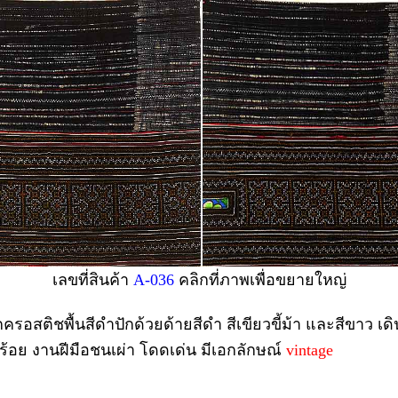
เลขที่สินค้า
A-036
คลิกที่ภาพเพื่อขยายใหญ่
ครอสติชพื้นสีดำปักด้วยด้ายสีดำ สีเขียวขี้ม้า และสีขาว เด
ยบร้อย งานฝีมือชนเผ่า โดดเด่น มีเอกลักษณ์
vintage