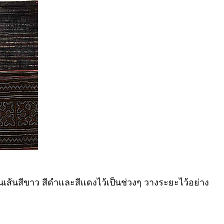
ินเส้นสีขาว สีดำและสีแดงไว้เป็นช่วงๆ วางระยะไว้อย่าง