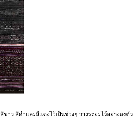
้นสีขาว สีดำและสีแดงไว้เป็นช่วงๆ วางระยะไว้อย่างลงตัว