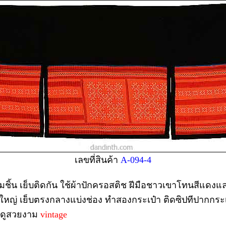
เลขที่สินค้า
A-094-4
ามชิ้น เย็บติดกัน ใช้ผ้าปักครอสติช ฝีมือชาวเขาโทนสีแด
ืนใหญ่ เย็บตรงกลางแบ่งช่อง ทำสองกระเป๋า ติดซิปทีปากกร
ย ดูสวยงาม
vintage