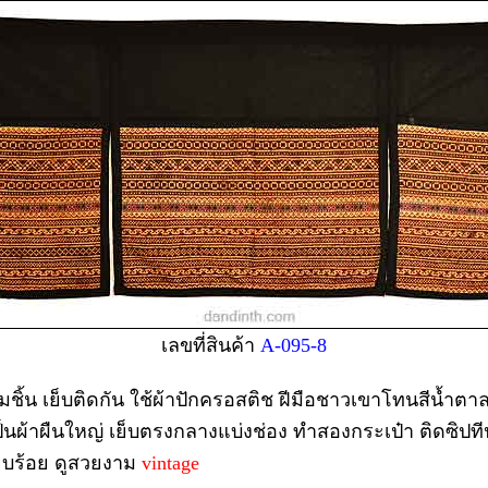
เลขที่สินค้า
A-095-8
ามชิ้น เย็บติดกัน ใช้ผ้าปักครอสติช ฝีมือชาวเขาโทนสีน้
เป็นผ้าผืนใหญ่ เย็บตรงกลางแบ่งช่อง ทำสองกระเป๋า ติดซิ
ียบร้อย ดูสวยงาม
vintage