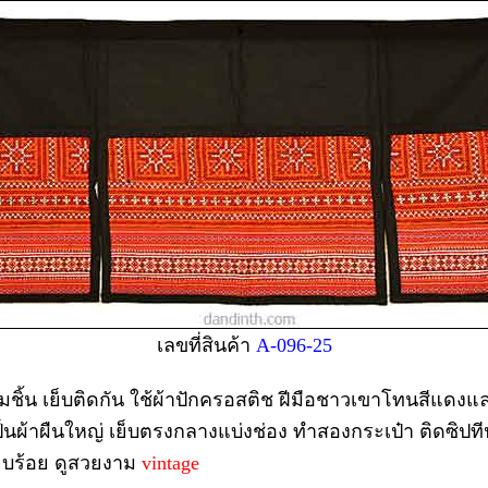
เลขที่สินค้า
A-096-25
ามชิ้น เย็บติดกัน ใช้ผ้าปักครอสติช ฝีมือชาวเขาโทนสีแดง
เป็นผ้าผืนใหญ่ เย็บตรงกลางแบ่งช่อง ทำสองกระเป๋า ติดซิ
ียบร้อย ดูสวยงาม
vintage