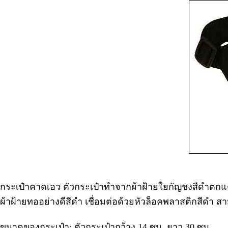
กระเป๋าคาดเอว ตัวกระเป๋าทำจากผ้าฝ้ายใยกัญชงสีดำตกแต่
ผ้าฝ้ายทออย่างดีสีดำ เชื่อมต่อด้วยหัวล็อคพลาสติกสีดำ
ขนาดของกระเป๋า: ตัวกระเป๋ากว้าง 14 ซม. ยาว 30 ซม.