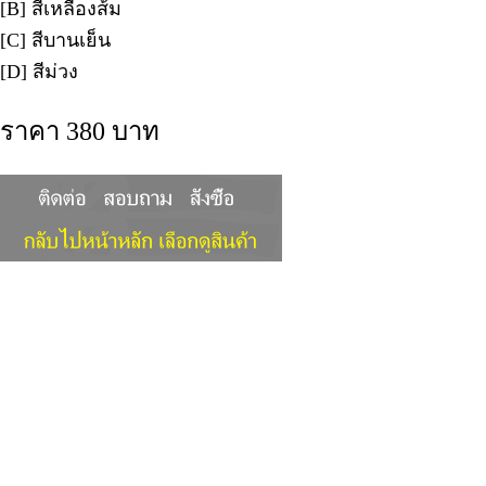
[B] สีเหลืองส้ม
[C] สีบานเย็น
[D] สีม่วง
ราคา 380 บาท