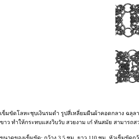
เข็มขัดโลหะชุบเงินรมดำ รูปสี่เหลี่ยมผืนผ้าคอดกลาง ฉลุลา
ขาว ทำให้กระทบแสงวิบวับ สวยงาม เก๋ ทันสมัย สามารถสว
ขนาดของเข็มขัด: กว้าง 3.5 ซม. ยาว 110 ซม. หัวเข็มขัดกว