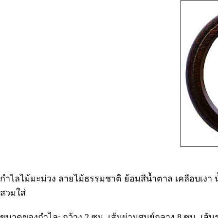
กำไลไม้มะม่วง ลายไม้ธรรมชาติ ย้อมสีน้ำตาล เคลือบเงา น้
สวมใส่
ขนาดของกำไล: กว้าง 2 ซม. เส้นผ่านศูนย์กลาง 8 ซม. เส้น